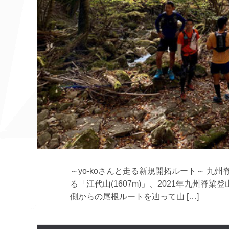
～yo-koさんと走る新規開拓ルート～ 
る「江代山(1607m)」、2021年九州
側からの尾根ルートを辿って山 […]