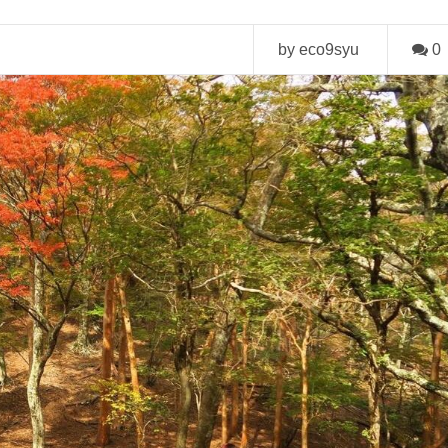
by eco9syu
0