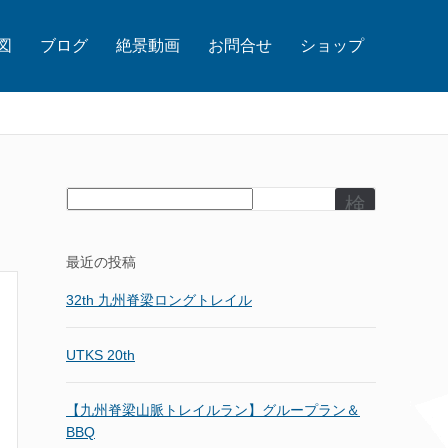
図
ブログ
絶景動画
お問合せ
ショップ
検
索
最近の投稿
32th 九州脊梁ロングトレイル
UTKS 20th
【九州脊梁山脈トレイルラン】グループラン＆
BBQ