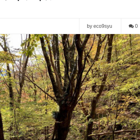
by eco9syu
0