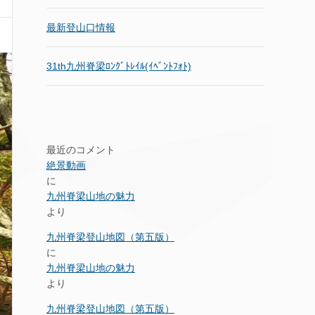
最新登山口情報
31th九州脊梁ﾛﾝｸﾞﾄﾚｲﾙ(ｲﾍﾞﾝﾄﾌｫﾄ)
最近のコメント
絶景動画
に
九州脊梁山地の魅力
より
九州脊梁登山地図（第五版）
に
九州脊梁山地の魅力
より
九州脊梁登山地図（第五版）