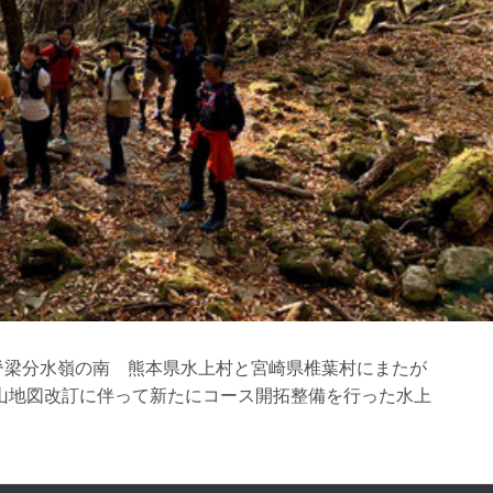
九州脊梁分水嶺の南 熊本県水上村と宮崎県椎葉村にまたが
脊梁登山地図改訂に伴って新たにコース開拓整備を行った水上