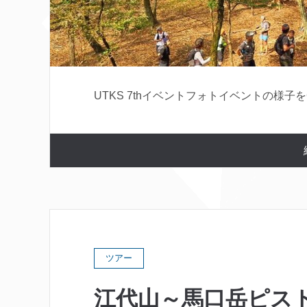
UTKS 7thイベントフォトイベントの様子
ツアー
江代山～馬口岳ピス