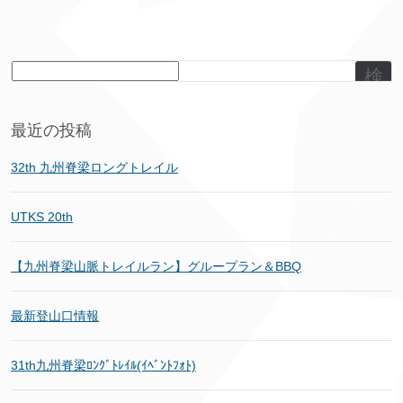
検
索
最近の投稿
32th 九州脊梁ロングトレイル
UTKS 20th
【九州脊梁山脈トレイルラン】グループラン＆BBQ
最新登山口情報
31th九州脊梁ﾛﾝｸﾞﾄﾚｲﾙ(ｲﾍﾞﾝﾄﾌｫﾄ)