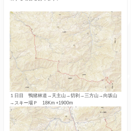
１日目 鴨猪林道→天主山→切剥→三方山→向坂山
→スキー場Ｐ 18Km +1900m