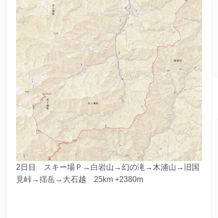
2日目 スキー場Ｐ→白岩山→幻の滝→木浦山→旧国
見峠→揺岳→大石越 25km +2380m