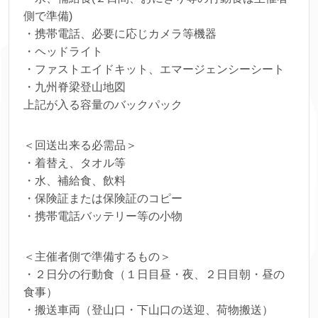
側で準備)
・携帯電話、必要に応じカメラ等機器
・ヘッドライト
・ファストエイドキット、エマージェンシーシート
・九州脊梁登山地図
上記が入る容量のバックパック
＜回送出来る必需品＞
・着替え、タオル等
・水、補給食、飲料
・保険証または保険証のコピー
・携帯電話バッテリー等の小物
＜主催者側で準備するもの＞
・２日分の行動食（１日目昼・夜、２日目朝・昼の
食事）
・搬送車両（登山口・下山口の送迎、荷物搬送）