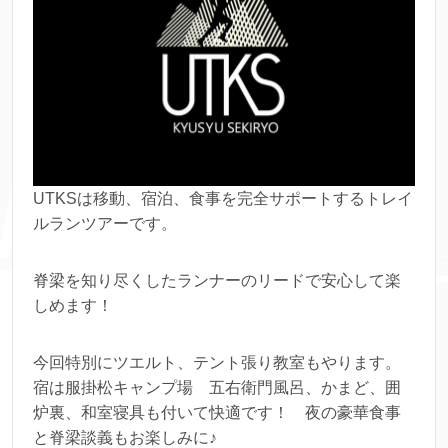
UTKSは移動、宿泊、食事を完全サポートするトレイ
ルランツアーです。
脊梁を知り尽くしたランナーのリードで安心して楽
しめます！
今回特別にツエルト、テント張り教室もやります。
宿は服掛松キャンプ場 五右衛門風呂、かまど、囲
炉裏、和室寝具も付いて快適です！ 夜の豪華食事
と脊梁談義もお楽しみに♪