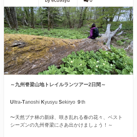
by eco9syu
0
～九州脊梁山地トレイルランツアー2日間～
U
ltra
-T
anoshi
K
yusyu
S
ekiryo
９
th
〜天然ブナ林の新緑、咲き乱れる春の花々、ベスト
シーズンの九州脊梁にさあ出かけましょう！～