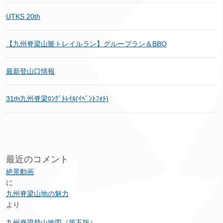
UTKS 20th
【九州脊梁山脈トレイルラン】グループラン＆BBQ
最新登山口情報
31th九州脊梁ﾛﾝｸﾞﾄﾚｲﾙ(ｲﾍﾞﾝﾄﾌｫﾄ)
最近のコメント
絶景動画
に
九州脊梁山地の魅力
より
九州脊梁登山地図（第五版）