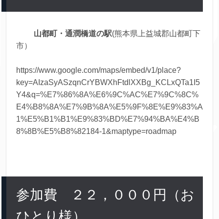
山都町・通潤橋道の駅
(熊本県上益城郡山都町下
市）
https://www.google.com/maps/embed/v1/place?
key=AIzaSyASzqnCrYBWXhFtdlXXBg_KCLxQTa1I5
Y4&q=%E7%86%8A%E6%9C%AC%E7%9C%8C%
E4%B8%8A%E7%9B%8A%E5%9F%8E%E9%83%A
1%E5%B1%B1%E9%83%BD%E7%94%BA%E4%B
8%8B%E5%B8%82184-1&maptype=roadmap
参加費 ２２，０００円（お
ひとり様）