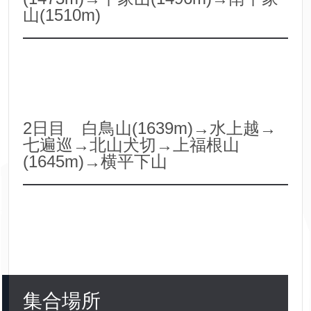
山(1510m)
2日目 白鳥山(1639m)→水上越→
七遍巡→北山犬切→上福根山
(1645m)→横平下山
集合場所