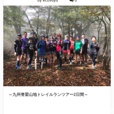
by eco9syu
0
～九州脊梁山地トレイルランツアー2日間～