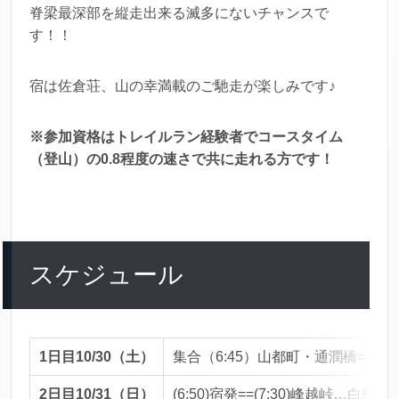
脊梁最深部を縦走出来る滅多にないチャンスで
す！！
宿は佐倉荘、山の幸満載のご馳走が楽しみです♪
※参加資格はトレイルラン経験者でコースタイム
（登山）の0.8程度の速さで共に走れる方です！
スケジュール
1日目
10/30
（土）
集合（6:45）山都町・通潤橋==(8
2日目
10/31
（日
）
(6:50)宿発==(7:30