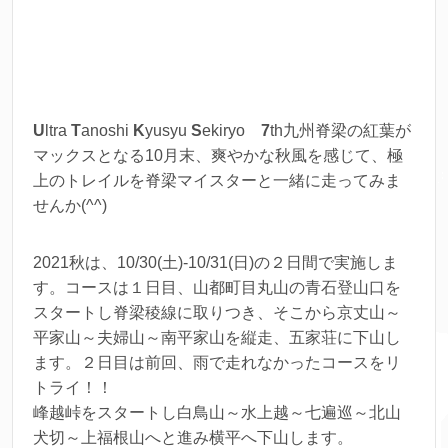
U
ltra
T
anoshi
K
yusyu
S
ekiryo
7
th九州脊梁の紅葉が
マックスとなる10月末、爽やかな秋風を感じて、極
上のトレイルを脊梁マイスターと一緒に走ってみま
せんか(^^)
2021秋は、10/30(土)-10/31(日)の２日間で実施しま
す。コースは１日目、山都町目丸山の青石登山口を
スタートし脊梁稜線に取りつき、そこから京丈山～
平家山～夫婦山～南平家山を縦走、五家荘に下山し
ます。２日目は前回、雨で走れなかったコースをリ
トライ！！
峰越峠をスタートし白鳥山～水上越～七遍巡～北山
犬切～上福根山へと進み横平へ下山します。