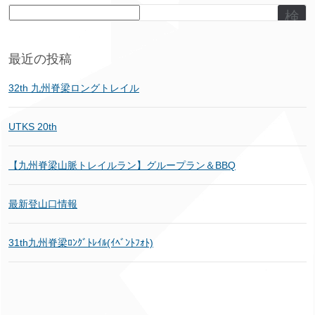
検
索
最近の投稿
32th 九州脊梁ロングトレイル
UTKS 20th
【九州脊梁山脈トレイルラン】グループラン＆BBQ
最新登山口情報
31th九州脊梁ﾛﾝｸﾞﾄﾚｲﾙ(ｲﾍﾞﾝﾄﾌｫﾄ)