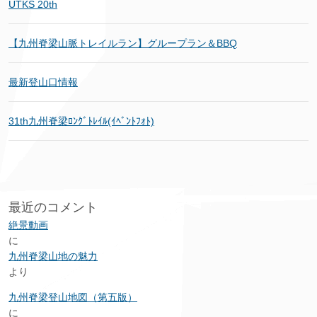
UTKS 20th
【九州脊梁山脈トレイルラン】グループラン＆BBQ
最新登山口情報
31th九州脊梁ﾛﾝｸﾞﾄﾚｲﾙ(ｲﾍﾞﾝﾄﾌｫﾄ)
最近のコメント
絶景動画
に
九州脊梁山地の魅力
より
九州脊梁登山地図（第五版）
に